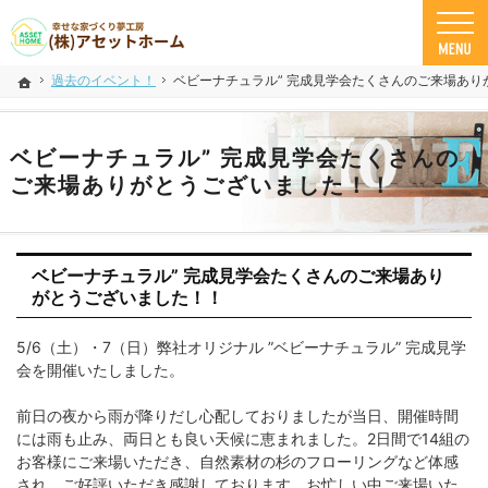
米子市の注文住宅ならアセットホーム
幸せな家づくり夢工房 米子市で安心の一戸建て｜アセットホーム
過去のイベント！
ベビーナチュラル” 完成見学会たくさんのご来場あり
ホーム
ベビーナチュラル” 完成見学会たくさんの
ご来場ありがとうございました！！
ベビーナチュラル” 完成見学会たくさんのご来場あり
がとうございました！！
5/6（土）・7（日）弊社オリジナル ”ベビーナチュラル” 完成見学
会を開催いたしました。
前日の夜から雨が降りだし心配しておりましたが当日、開催時間
には雨も止み、両日とも良い天候に恵まれました。2日間で14組の
お客様にご来場いただき、自然素材の杉のフローリングなど体感
され、ご好評いただき感謝しております。お忙しい中ご来場いた