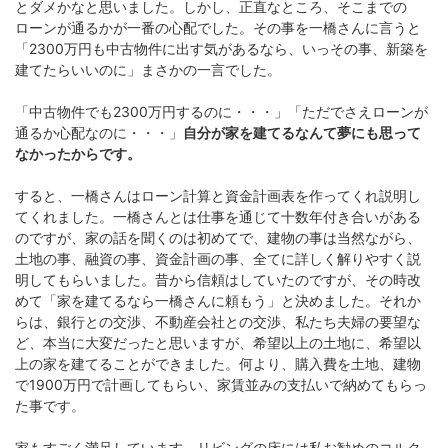
とダメかなと思いました。しかし、正直なところ、そこまでの
ローンが通るかが一番の心配でした。その事を一橋さんに言うと
「2300万円も中古物件に出す気があるなら、いっその事、新築を
建てたらいいのに」まさかの一言でした。
「中古物件でも2300万円するのに・・・」「ただでさえローンが
通るか心配なのに・・・」
自分が家を建てるなんて夢にも思って
なかったからです。
すると、一橋さんはローン計算と資金計画表を作ってくれ説明し
てくれました。一橋さんとは仕事を通じて十数年付き合いがある
のですが、家の話を聞くのは初めてで、建物の事は当然ながら、
土地の事、融資の事、資金計画の事、全てに詳しく解りやすく説
明してもらいました。昔から信頼はしていたのですが、その時改
めて「家を建てるなら一橋さんに頼もう」と決めました。それか
らは、銀行との交渉、不動産会社との交渉、私たち夫婦の要望な
ど、本当に大変だったと思いますが、希望以上の土地に、希望以
上の家を建てることができました。何より、購入費を土地、建物
で1900万円で計画してもらい、家賃並みの支払いで納めてもらっ
た事です。
家もすごく満足しています。リビングの床には私お勧めのコルク