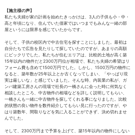
【施主様の声】
私たち夫婦が家の計画を始めたきっかけは、3人の子供も小・中・
高と年頃になり、住んでいた借家ではいつまでもみんな一緒の部
屋というには限界を感じていたからです。
そして、子供の校区内で中古住宅を探すことにしました。最初は
自分たちで広告を見たりして探していたのですが、あまりの高額
にビックリでした。私たちが住むエリアは、比較的土地が高く築
15年以内の物件だと2300万円位が相場で、私たち夫婦の希望はリ
フォーム費も含めて1500万円でした。しかし、1500万円の物件に
なると、築年数が25年以上とか古くなってしまい、「やっぱり現
実は厳しいな」と感じていました。そんな時、内装業の私が、ガ
ンバ建築工房さんの現場で社長の一橋さんに会った時に何気なく
相談したところ、中古物件の相場などを詳しく説明してもらい、
一橋さんも一緒に中古物件を探してくれる事になりました。比較
的状態の良い物件を数件紹介してもらい見に行ったのですが、や
はり築数年、間取りなどを気に入ることができず、決め切れませ
んでした。
そして、2300万円まで予算を上げて、築15年以内の物件にしない