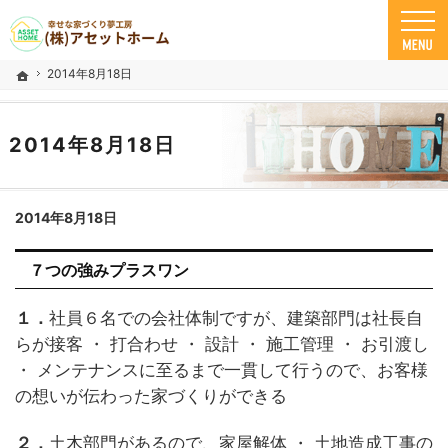
米子市の注文住宅ならアセットホーム
幸せな家づくり夢工房 米子市で安心の一戸建て｜アセットホーム
2014年8月18日
ホーム
2014年8月18日
2014年8月18日
７つの強みプラスワン
１．
社員６名での会社体制ですが、建築部門は社長自
らが接客 ・ 打合わせ ・ 設計 ・ 施工管理 ・ お引渡し
・ メンテナンスに至るまで一貫して行うので、お客様
の想いが伝わった家づくりができる
２．
土木部門があるので、家屋解体 ・ 土地造成工事の