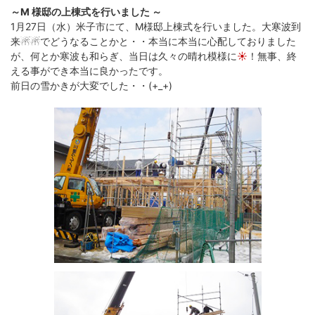
～M 様邸の上棟式を行いました ～
1月27日（水）米子市にて、M様邸上棟式を行いました。大寒波到
来☃☃でどうなることかと・・本当に本当に心配しておりました
が、何とか寒波も和らぎ、当日は久々の晴れ模様に
☀
！無事、終
える事ができ本当に良かったです。
前日の雪かきが大変でした・・(+_+)