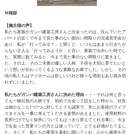
Ｍ様邸
【施主様の声】
私たち家族がガンバ建築工房さんと出会ったのは、住んでいたア
パートの近くで今まで見た事のない面白い間取りの完成見学会が
あり、私が「行ってみる？」と聞くと、いつもはあまり行きたが
らない主人も「行ってみようか」と言い、家族で出向いた時でし
た。実際に観てみると、今まで見た事のない間取りに驚きまし
た。その上、そのご夫妻の優しい人柄、子供を大切に育てたいと
いう想いが伝わってくるような素敵なお家でした。しかし、その
頃の私たちはマイホームは欲しいけれど様々な理由もあり踏み切
れずにいました。
私たちがガンバ建築工房さんに決めた理由・・・
それは何と言っ
ても一橋社長の人柄です。初めて出会って話をした時から、社長
は細かなこと1つ1つに対してとても誠実で、常にお客様のライフ
スタイルを一番に考えてくださる姿勢がみえました。使用材料の
長所だけでなく短所についてもはっきり答えてくれる事に、今ま
で出会った営業マンの方とは違っていて、とても好感がもてまし
た。そして、私たちの要望を真剣に聞いてくれ、心から最善を尽