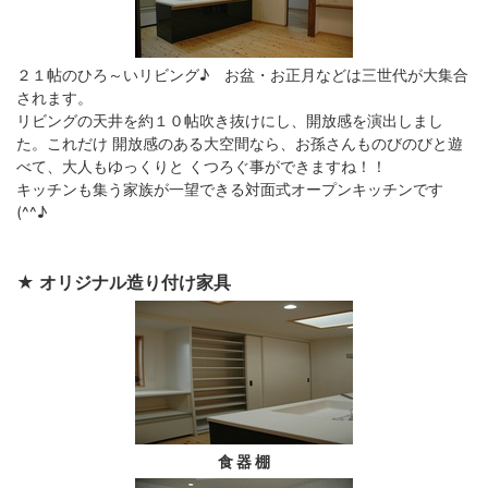
２１帖のひろ～いリビング♪ お盆・お正月などは三世代が大集合
されます。
リビングの天井を約１０帖吹き抜けにし、開放感を演出しまし
た。これだけ 開放感のある大空間なら、お孫さんものびのびと遊
べて、大人もゆっくりと くつろぐ事ができますね！！
キッチンも集う家族が一望できる対面式オープンキッチンです
(^^♪
★ オリジナル造り付け家具
食 器 棚