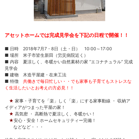
アセットホームでは完成見学会を下記の日程で開催！！
■ 日時 2018年7月7・8日（土・日） 10:00～17:00
■ 場所 米子市皆生新田（労災病院近く）
■ 内容 夏涼しく、冬暖かい自然素材の家 ”エコナチュラル” 完成
見学会
■ 建物 木造平屋建・在来工法
■ 特徴
共働きで毎日忙しい・・でも家事も子育てもストレスな
く生活したいとお考えの方必見！！
★
家事・子育てを「楽」しく「楽」にする家事動線 ・ 収納ア
イディアがつまった平屋の家！
★
高気密 ・ 高断熱で夏涼しく、冬暖かい！
★
安心・安全！ホームセキュリティー完備！
などなど・・・