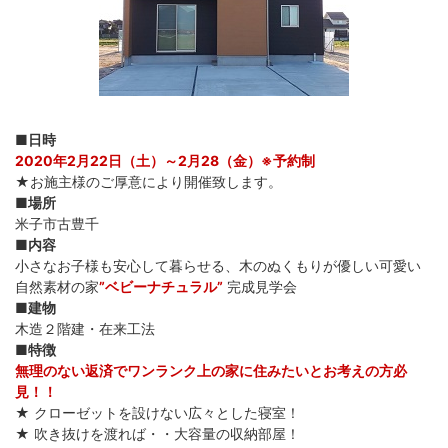
■日時
2020年2月22日（土）～2月28（金）※予約制
★お施主様のご厚意により開催致します。
■場所
米子市古豊千
■内容
小さなお子様も安心して暮らせる、木のぬくもりが優しい可愛い
自然素材の家
”ベビーナチュラル”
完成見学会
■建物
木造２階建・在来工法
■特徴
無理のない返済でワンランク上の家に住みたいとお考えの方必
見！！
★ クローゼットを設けない広々とした寝室！
★ 吹き抜けを渡れば・・大容量の収納部屋！