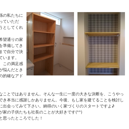
係の私たちに
っていただ
うとしてくれ
希望通りの家
を準備してき
まで自分で決
ています。
、この満足感
が悩んだとき
の的確なアド
なことではありません。そんな一生に一度の大きな決断を、こうやっ
でき本当に感謝しかありません。今後、もし家を建てることを検討し
に出会ってみて下さい。納得のいく家づくりのスタートですよ♪
が家の子供たちも社長のことが大好きです(^^)
と思ったところでした！