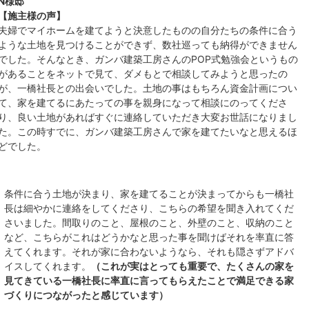
N様邸
【施主様の声】
夫婦でマイホームを建てようと決意したものの自分たちの条件に合う
ような土地を見つけることができず、数社巡っても納得ができません
でした。そんなとき、ガンバ建築工房さんのPOP式勉強会というもの
があることをネットで見て、ダメもとで相談してみようと思ったの
が、一橋社長との出会いでした。土地の事はもちろん資金計画につい
て、家を建てるにあたっての事を親身になって相談にのってくださ
り、良い土地があればすぐに連絡していただき大変お世話になりまし
た。この時すでに、ガンバ建築工房さんで家を建てたいなと思えるほ
どでした。
条件に合う土地が決まり、家を建てることが決まってからも一橋社
長は細やかに連絡をしてくださり、こちらの希望を聞き入れてくだ
さいました。間取りのこと、屋根のこと、外壁のこと、収納のこと
など、こちらがこれはどうかなと思った事を聞けばそれを率直に答
えてくれます。それが家に合わないようなら、それも隠さずアドバ
イスしてくれます。
（これが実はとっても重要で、たくさんの家を
見てきている一橋社長に率直に言ってもらえたことで満足できる家
づくりにつながったと感じています）