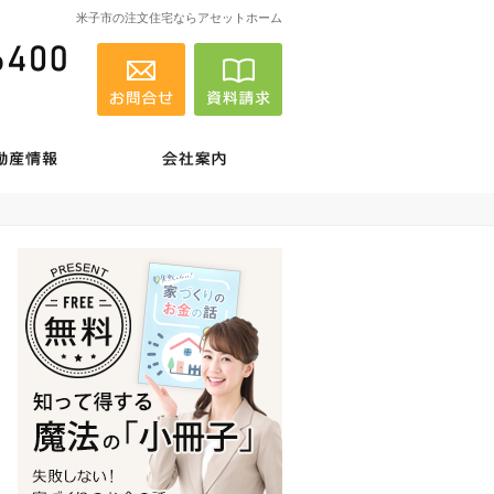
米子市の注文住宅ならアセットホーム
0859-25-6400
営業時間
お問合せ
資料請求
8:30～18:00
定休日
不定休
績 ・ お客様の声
不動産情報
会社案内
0859-25-6400
営業時
お問合せ
資料請求
間
8:30
～
18:00
定休日
不定休