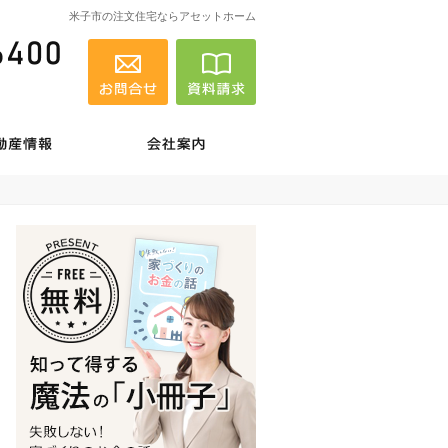
米子市の注文住宅ならアセットホーム
0859-25-6400
営業時間
お問合せ
資料請求
8:30～18:00
定休日
不定休
績 ・ お客様の声
不動産情報
会社案内
0859-25-6400
営業時
お問合せ
資料請求
間
8:30
～
18:00
定休日
不定休