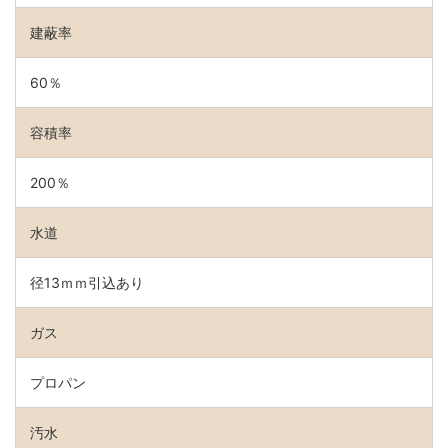
建蔽率
60％
容積率
200％
水道
径13ｍｍ引込あり
ガス
プロパン
汚水