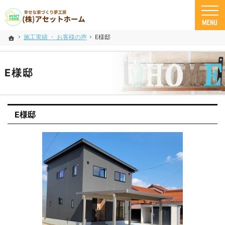
米子市の注文住宅ならアセットホーム
幸せな家づくり夢工房 米子市で安心の一戸建て｜アセットホーム
施工実績 ・ お客様の声
E様邸
ホーム
E様邸
E様邸