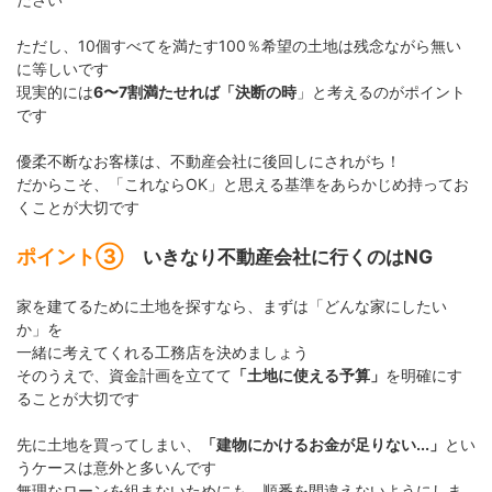
ただし、10個すべてを満たす100％希望の土地は残念ながら無い
に等しいです
現実的には
6〜7割満たせれば「決断の時
」と考えるのがポイント
です
優柔不断なお客様は、不動産会社に後回しにされがち！
だからこそ、「これならOK」と思える基準をあらかじめ持ってお
くことが大切です
ポイント③
いきなり不動産会社に行くのはNG
家を建てるために土地を探すなら、まずは「どんな家にしたい
か」を
一緒に考えてくれる工務店を決めましょう
そのうえで、資金計画を立てて
「土地に使える予算」
を明確にす
ることが大切です
先に土地を買ってしまい、
「建物にかけるお金が足りない...」
とい
うケースは意外と多いんです
無理なローンを組まないためにも、順番を間違えないようにしま