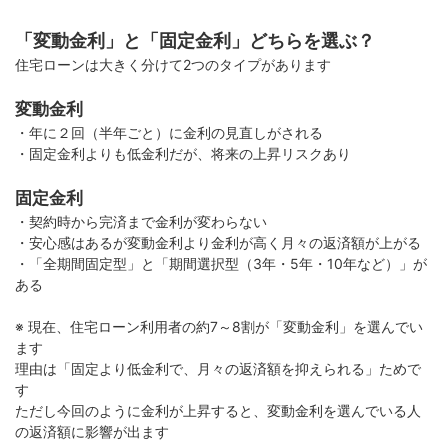
「変動金利」と「固定金利」どちらを選ぶ？
住宅ローンは大きく分けて2つのタイプがあります
変動金利
・年に２回（半年ごと）に金利の見直しがされる
・固定金利よりも低金利だが、将来の上昇リスクあり
固定金利
・契約時から完済まで金利が変わらない
・安心感はあるが変動金利より金利が高く月々の返済額が上がる
・「全期間固定型」と「期間選択型（3年・5年・10年など）」が
ある
※ 現在、住宅ローン利用者の約7～8割が「変動金利」を選んでい
ます
理由は「固定より低金利で、月々の返済額を抑えられる」ためで
す
ただし今回のように金利が上昇すると、変動金利を選んでいる人
の返済額に影響が出ます